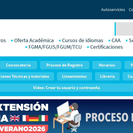
Autoservicios
Co
ros
Oferta Académica
Cursos de idiomas
CAA
S
FGMA/FGUS/FGUM/TCU
Certificaciones
Convocatoria
Proceso de Registro
Horarios
P
iones Técnicas y tutoriales
Lineamientos
Librería
Co
Video: Crear tu usuario y contraseña