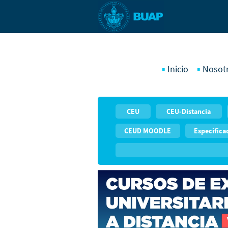
Inicio
Nosot
CEU
CEU-Distancia
CEUD MOODLE
Especificac