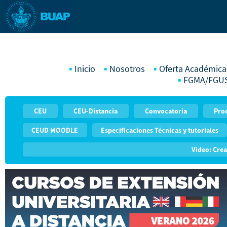
Inicio
Nosotros
Oferta Académica
FGMA/FGU
CEU
CEU-Distancia
Convocatoria
Pro
CEUD MOODLE
Especificaciones Técnicas y tutoriales
Video: Crea