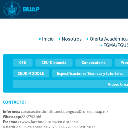
Inicio
Nosotros
Oferta Académica
FGMA/FGU
CEU
CEU-Distancia
Convocatoria
Pro
CEUD MOODLE
Especificaciones Técnicas y tutoriales
Video: Crea
CONTACTO:
Informes:
cursosextensiondistancia.lenguas@correo.buap.mx
Whatsapp:
2212792166
Facebook:
www.facebook.com/ceu.distancia
A partir del 06 de enero de 2025: 222-2295500 ext. 5837