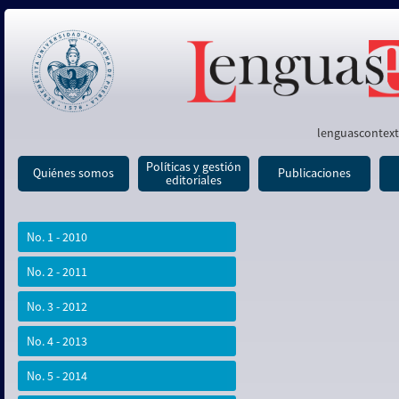
lenguascontexto.lenguas@c
Políticas y gestión
Quiénes somos
Publicaciones
editoriales
No. 1 - 2010
No. 2 - 2011
No. 3 - 2012
No. 4 - 2013
No. 5 - 2014