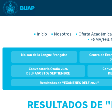
Inicio
Nosotros
Oferta Académica
FGMA/FGU
Maison de la Langue Française
Centro de Exam
D
Convocatoria Otoño 2026
Convo
DELF AGOSTO/ SEPTIEMBRE
DE
Resultados de "EXÁMENES DELF 2026”
RESULTADOS DE "