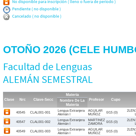
No disponible para inscripción ( lleno o fuera de periodo )
Pendiente ( no disponible )
Cancelado ( no disponible )
OTOÑO 2026 (CELE HUM
Facultad de Lenguas
ALEMÁN SEMESTRAL
Materia
Clase
Nrc
Clave-Secc
Profesor
Cupo
Nombre De La
Materia
Lengua Extranjera
AGUILAR
2LEN1
40545
CLAL001-001
0/15 (0)
Alemán I
MUÑOZ
Lengua Extranjera
MARTINEZ
2LEN1
40547
CLAL001-002
0/15 (0)
Alemán I
ZAMORA
Lengua Extranjera
AGUILAR
2LEN1
40549
CLAL001-003
0/15 (0)
Alemán I
MUÑOZ