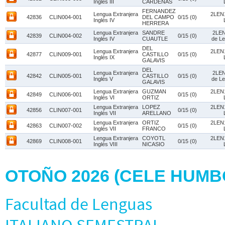
Inglés III
CARDENAS
FERNANDEZ
Lengua Extranjera
2LEN1
42836
CLIN004-001
DEL CAMPO
0/15 (0)
Inglés IV
HERRERA
Lengua Extranjera
SANDRE
2LEN
42839
CLIN004-002
0/15 (0)
Inglés IV
CUAUTLE
de Le
DEL
Lengua Extranjera
2LEN1
42877
CLIN009-001
CASTILLO
0/15 (0)
Inglés IX
GALAVIS
DEL
Lengua Extranjera
2LEN
42842
CLIN005-001
CASTILLO
0/15 (0)
Inglés V
de Le
GALAVIS
Lengua Extranjera
GUZMAN
2LEN1
42849
CLIN006-001
0/15 (0)
Inglés VI
ORTIZ
Lengua Extranjera
LOPEZ
2LEN1
42856
CLIN007-001
0/15 (0)
Inglés VII
ARELLANO
Lengua Extranjera
ORTIZ
2LEN1
42863
CLIN007-002
0/15 (0)
Inglés VII
FRANCO
Lengua Extranjera
COYOTL
2LEN1
42869
CLIN008-001
0/15 (0)
Inglés VIII
NICASIO
OTOÑO 2026 (CELE HUM
Facultad de Lenguas