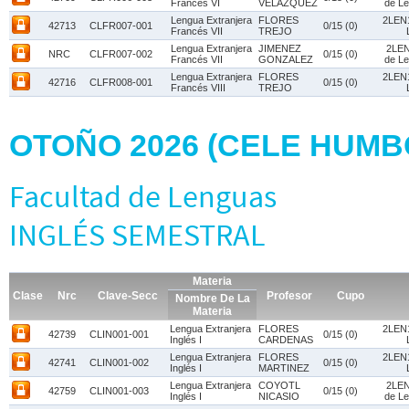
Francés VI
VELAZQUEZ
de Le
Lengua Extranjera
FLORES
2LEN1
42713
CLFR007-001
0/15 (0)
Francés VII
TREJO
Lengua Extranjera
JIMENEZ
2LEN
NRC
CLFR007-002
0/15 (0)
Francés VII
GONZALEZ
de Le
Lengua Extranjera
FLORES
2LEN1
42716
CLFR008-001
0/15 (0)
Francés VIII
TREJO
OTOÑO 2026 (CELE HUM
Facultad de Lenguas
INGLÉS SEMESTRAL
Materia
Clase
Nrc
Clave-Secc
Profesor
Cupo
Nombre De La
Materia
Lengua Extranjera
FLORES
2LEN1
42739
CLIN001-001
0/15 (0)
Inglés I
CARDENAS
Lengua Extranjera
FLORES
2LEN1
42741
CLIN001-002
0/15 (0)
Inglés I
MARTINEZ
Lengua Extranjera
COYOTL
2LEN
42759
CLIN001-003
0/15 (0)
Inglés I
NICASIO
de Le