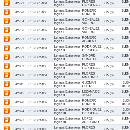
Lengua Extranjera
FLORES
2LEN1
42772
CLIN001-004
0/15 (0)
Inglés I
CARDENAS
Lengua Extranjera
ROMERO
2LEN1
42778
CLIN001-005
0/15 (0)
Inglés I
ROMERO
Lengua Extranjera
GONZALEZ
2LEN1
42784
CLIN001-006
0/15 (0)
Inglés I
VALERDI
Lengua Extranjera
GONZALEZ
2LEN1
42786
CLIN001-007
0/15 (0)
Inglés I
VALERDI
Lengua Extranjera
ROMERO
2LEN1
42791
CLIN001-008
0/15 (0)
Inglés I
AGUILAR
Lengua Extranjera
RODRIGUEZ
2LEN1
42793
CLIN002-001
0/15 (0)
Inglés II
HERRERA
Lengua Extranjera
SANDRE
2LEN1
42799
CLIN002-002
0/15 (0)
Inglés II
CUAUTLE
Lengua Extranjera
FLORES
2LEN1
42803
CLIN002-003
0/15 (0)
Inglés II
CARDENAS
Lengua Extranjera
FLORES
2LEN1
42808
CLIN002-004
0/15 (0)
Inglés II
MARTINEZ
Lengua Extranjera
GUZMAN
2LEN
42811
CLIN002-005
0/15 (0)
Inglés II
ORTIZ
de Le
Lengua Extranjera
LEZAMA DE
2LEN1
42815
CLIN002-006
0/15 (0)
Inglés II
JESUS
Lengua Extranjera
ROMERO
2LEN
42820
CLIN002-007
0/15 (0)
Inglés II
ROMERO
de Le
Lengua Extranjera
RODRIGUEZ
2LEN
42824
CLIN003-001
0/15 (0)
Inglés III
HERRERA
de Le
Lengua Extranjera
LOPEZ
2LEN1
42827
CLIN003-002
0/15 (0)
Inglés III
ARELLANO
Lengua Extranjera
FLORES
2LEN1
42832
CLIN003-003
0/15 (0)