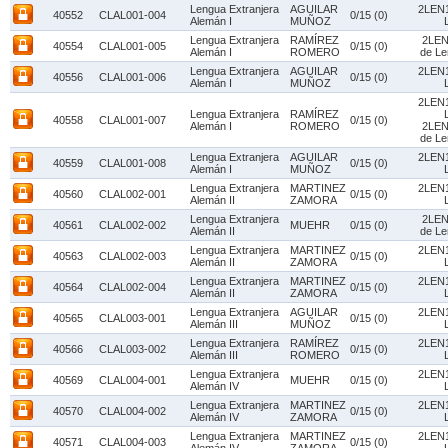
Lengua Extranjera
AGUILAR
2LEN1
40552
CLAL001-004
0/15 (0)
Alemán I
MUÑOZ
Lengua Extranjera
RAMÍREZ
2LEN
40554
CLAL001-005
0/15 (0)
Alemán I
ROMERO
de Le
Lengua Extranjera
AGUILAR
2LEN1
40556
CLAL001-006
0/15 (0)
Alemán I
MUÑOZ
2LEN1
Lengua Extranjera
RAMÍREZ
40558
CLAL001-007
0/15 (0)
Alemán I
ROMERO
2LEN
de Le
Lengua Extranjera
AGUILAR
2LEN1
40559
CLAL001-008
0/15 (0)
Alemán I
MUÑOZ
Lengua Extranjera
MARTINEZ
2LEN1
40560
CLAL002-001
0/15 (0)
Alemán II
ZAMORA
Lengua Extranjera
2LEN
40561
CLAL002-002
MUEHR
0/15 (0)
Alemán II
de Le
Lengua Extranjera
MARTINEZ
2LEN1
40563
CLAL002-003
0/15 (0)
Alemán II
ZAMORA
Lengua Extranjera
MARTINEZ
2LEN1
40564
CLAL002-004
0/15 (0)
Alemán II
ZAMORA
Lengua Extranjera
AGUILAR
2LEN1
40565
CLAL003-001
0/15 (0)
Alemán III
MUÑOZ
Lengua Extranjera
RAMÍREZ
2LEN1
40566
CLAL003-002
0/15 (0)
Alemán III
ROMERO
Lengua Extranjera
2LEN1
40569
CLAL004-001
MUEHR
0/15 (0)
Alemán IV
Lengua Extranjera
MARTINEZ
2LEN1
40570
CLAL004-002
0/15 (0)
Alemán IV
ZAMORA
Lengua Extranjera
MARTINEZ
2LEN1
40571
CLAL004-003
0/15 (0)