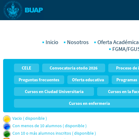
Inicio
Nosotros
Oferta Académica
FGMA/FGU
CELE
Convocatoria otoño 2026
Proceso de 
Preguntas frecuentes
Oferta educativa
Programas
Cursos en Ciudad Universitaria
Cursos en la Fac
Cursos en enfermeria
Vacio ( disponible )
Con menos de 10 alumnos ( disponible )
Con 10 o más alumnos inscritos ( disponible )