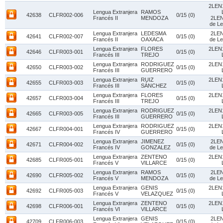
2LEN1
Lengua Extranjera
RAMOS
42638
CLFR002-006
0/15 (0)
Francés II
MENDOZA
2LEN
de Le
Lengua Extranjera
LEDESMA
2LEN
42641
CLFR002-007
0/15 (0)
Francés II
OAXACA
de Le
Lengua Extranjera
FLORES
2LEN1
42646
CLFR003-001
0/15 (0)
Francés III
TREJO
Lengua Extranjera
RODRIGUEZ
2LEN1
42650
CLFR003-002
0/15 (0)
Francés III
GUERRERO
Lengua Extranjera
RUIZ
2LEN1
42655
CLFR003-003
0/15 (0)
Francés III
SÁNCHEZ
Lengua Extranjera
FLORES
2LEN1
42657
CLFR003-004
0/15 (0)
Francés III
TREJO
Lengua Extranjera
RODRIGUEZ
2LEN1
42665
CLFR003-005
0/15 (0)
Francés III
GUERRERO
Lengua Extranjera
RODRIGUEZ
2LEN1
42667
CLFR004-001
0/15 (0)
Francés IV
GUERRERO
Lengua Extranjera
JIMENEZ
2LEN
42671
CLFR004-002
0/15 (0)
Francés IV
GONZALEZ
de Le
Lengua Extranjera
ZENTENO
2LEN1
42685
CLFR005-001
0/15 (0)
Francés V
VILLARCE
Lengua Extranjera
RAMOS
2LEN
42690
CLFR005-002
0/15 (0)
Francés V
MENDOZA
de Le
Lengua Extranjera
GENIS
2LEN1
42692
CLFR005-003
0/15 (0)
Francés V
VELAZQUEZ
Lengua Extranjera
ZENTENO
2LEN1
42698
CLFR006-001
0/15 (0)
Francés VI
VILLARCE
Lengua Extranjera
GENIS
2LEN
42709
CLFR006-003
0/15 (0)