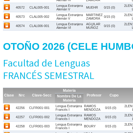
Alemán IV
ZAMORA
Lengua Extranjera
2LEN1
40572
CLAL005-001
MUEHR
0/15 (0)
Alemán V
Lengua Extranjera
MARTINEZ
2LEN1
40573
CLAL005-002
0/15 (0)
Alemán V
ZAMORA
Lengua Extranjera
AGUILAR
2LEN1
40574
CLAL006-001
0/15 (0)
Alemán VI
MUÑOZ
OTOÑO 2026 (CELE HUM
Facultad de Lenguas
FRANCÉS SEMESTRAL
Materia
Clase
Nrc
Clave-Secc
Profesor
Cupo
Nombre De La
Materia
Lengua Extranjera
RAMOS
2LEN1
42256
CLFR001-001
0/15 (0)
Francés I
MENDOZA
Lengua Extranjera
RAMOS
2LEN1
42257
CLFR001-002
0/15 (0)
Francés I
MENDOZA
Lengua Extranjera
2LEN1
42258
CLFR001-003
BOURY
0/15 (0)
Francés I