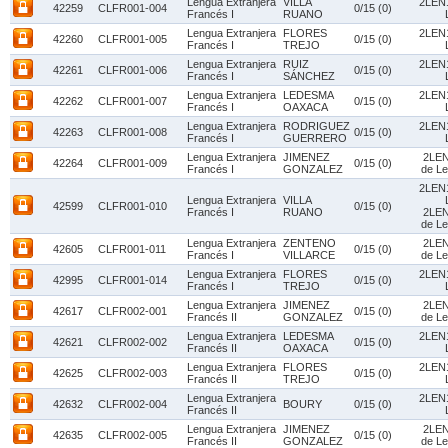
Lengua Extranjera
VILLA
2LEN1
42259
CLFR001-004
0/15 (0)
Francés I
RUANO
Lengua Extranjera
FLORES
2LEN1
42260
CLFR001-005
0/15 (0)
Francés I
TREJO
Lengua Extranjera
RUIZ
2LEN1
42261
CLFR001-006
0/15 (0)
Francés I
SÁNCHEZ
Lengua Extranjera
LEDESMA
2LEN1
42262
CLFR001-007
0/15 (0)
Francés I
OAXACA
Lengua Extranjera
RODRIGUEZ
2LEN1
42263
CLFR001-008
0/15 (0)
Francés I
GUERRERO
Lengua Extranjera
JIMENEZ
2LEN
42264
CLFR001-009
0/15 (0)
Francés I
GONZALEZ
de Le
2LEN1
Lengua Extranjera
VILLA
42599
CLFR001-010
0/15 (0)
Francés I
RUANO
2LEN
de Le
Lengua Extranjera
ZENTENO
2LEN
42605
CLFR001-011
0/15 (0)
Francés I
VILLARCE
de Le
Lengua Extranjera
FLORES
2LEN1
42995
CLFR001-014
0/15 (0)
Francés I
TREJO
Lengua Extranjera
JIMENEZ
2LEN
42617
CLFR002-001
0/15 (0)
Francés II
GONZALEZ
de Le
Lengua Extranjera
LEDESMA
2LEN1
42621
CLFR002-002
0/15 (0)
Francés II
OAXACA
Lengua Extranjera
FLORES
2LEN1
42625
CLFR002-003
0/15 (0)
Francés II
TREJO
Lengua Extranjera
2LEN1
42632
CLFR002-004
BOURY
0/15 (0)
Francés II
Lengua Extranjera
JIMENEZ
2LEN
42635
CLFR002-005
0/15 (0)
Francés II
GONZALEZ
de Le