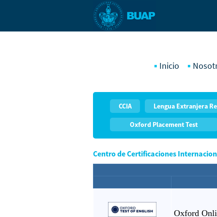
Inicio
Nosot
CCIA
Lengua Extranjera Re
Oxford Placement Test
Centro de Certificaciones Internacion
Oxford Onli