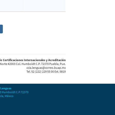
e Certificaciones Internacionales y Acreditación
 Norte #2003 Col. Humboldt C.P. 72370 Puebla, Pue.
ccia.lenguas@correo.buap.mx
Tel. 52 (222) 229 55 00 Ext. 5819
 Lenguas
03 Humboldt C.P.72370
la, México