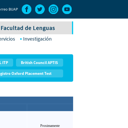
rreo BUAP
Facultad de Lenguas
ervicios
Investigación
L ITP
British Council APTIS
gistro Oxford Placement Test
Proximamente