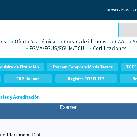
Autoservicios
Co
ros
Oferta Académica
Cursos de idiomas
CAA
S
FGMA/FGUS/FGUM/TCU
Certificaciones
quisito de Titulación
Examen Comprensión de Textos
TOEF
CILS Italiano
Registro TOEFL ITP
Re
ales y Acreditación
Examen
ne Placement Test