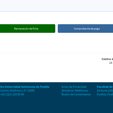
Reimpresión de ficha
Comprobante de pago
Centro d
24
ita Universidad Autónoma de Puebla
Aviso de Privacidad
Facultad de
 Centro Histórico C.P. 72000
Directorio Telefónico
24 Norte 20
+52 (222) 229 55 00
Buzón de Comentarios
Puebla, Pueb