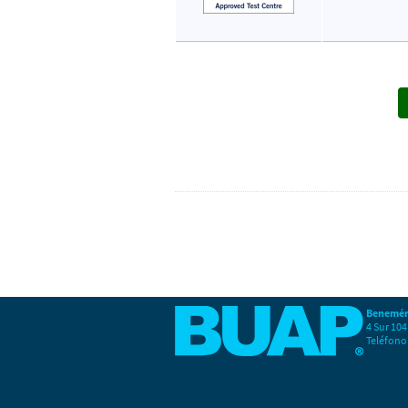
Benemér
4 Sur 104
Teléfono 