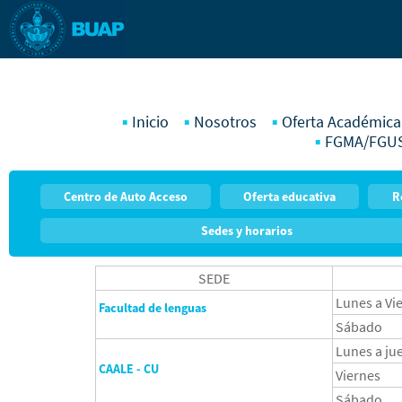
Inicio
Nosotros
Oferta Académica
FGMA/FGU
Centro de Auto Acceso
Oferta educativa
R
Sedes y horarios
SEDE
Lunes a Vi
Facultad de lenguas
Sábado
Lunes a ju
CAALE - CU
Viernes
Sábado